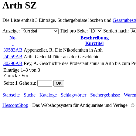
Arth SZ
Die Liste enthält 3 Einträge. Suchergebnisse löschen und
Gesamtbest
Anzeige
:
Titel pro Seite
:
Sortiert nach
:
No.
Beschreibung
Kurztitel
39583AB
Appenzeller, R. Die Nikodemiten in Arth
24259AB
Arth. Gedenkblätter aus der Geschichte
30290AB
Rey, A. Geschichte des Protestantismus in Arth bis zum P
Einträge 1–3 von 3
Zurück
·
Vor
Seite:
1
Gehe zu
:
Startseite
·
Suche
·
Kataloge
·
Schlagwörter
·
Suchergebnisse
·
Waren
HescomShop
- Das Webshopsystem für Antiquariate und Verlage | 