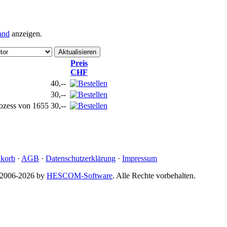
and
anzeigen.
Preis
CHF
40,--
30,--
rozess von 1655
30,--
korb
·
AGB
·
Datenschutzerklärung
·
Impressum
© 2006-2026 by
HESCOM-Software
. Alle Rechte vorbehalten.