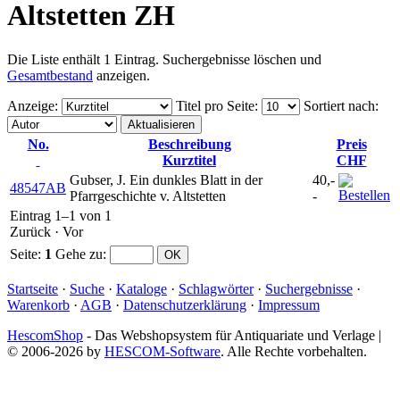
Altstetten ZH
Die Liste enthält 1 Eintrag. Suchergebnisse löschen und
Gesamtbestand
anzeigen.
Anzeige
:
Titel pro Seite
:
Sortiert nach
:
No.
Beschreibung
Preis
Kurztitel
CHF
Gubser, J. Ein dunkles Blatt in der
40,-
48547AB
Pfarrgeschichte v. Altstetten
-
Eintrag 1–1 von 1
Zurück
·
Vor
Seite:
1
Gehe zu
:
Startseite
·
Suche
·
Kataloge
·
Schlagwörter
·
Suchergebnisse
·
Warenkorb
·
AGB
·
Datenschutzerklärung
·
Impressum
HescomShop
- Das Webshopsystem für Antiquariate und Verlage |
© 2006-2026 by
HESCOM-Software
. Alle Rechte vorbehalten.