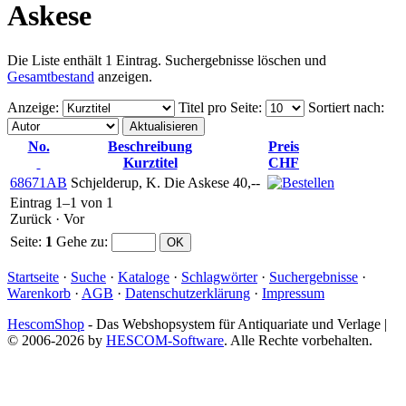
Askese
Die Liste enthält 1 Eintrag. Suchergebnisse löschen und
Gesamtbestand
anzeigen.
Anzeige
:
Titel pro Seite
:
Sortiert nach
:
No.
Beschreibung
Preis
Kurztitel
CHF
68671AB
Schjelderup, K. Die Askese
40,--
Eintrag 1–1 von 1
Zurück
·
Vor
Seite:
1
Gehe zu
:
Startseite
·
Suche
·
Kataloge
·
Schlagwörter
·
Suchergebnisse
·
Warenkorb
·
AGB
·
Datenschutzerklärung
·
Impressum
HescomShop
- Das Webshopsystem für Antiquariate und Verlage |
© 2006-2026 by
HESCOM-Software
. Alle Rechte vorbehalten.