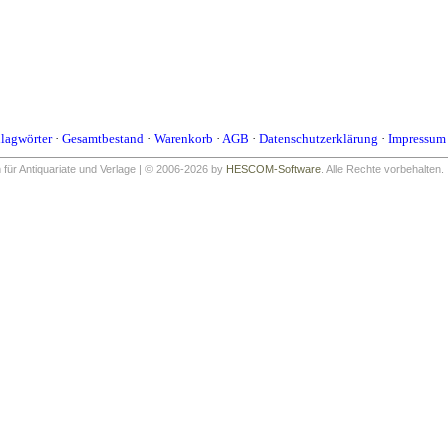
lagwörter
·
Gesamtbestand
·
Warenkorb
·
AGB
·
Datenschutzerklärung
·
Impressum
ür Antiquariate und Verlage | © 2006-2026 by
HESCOM-Software
. Alle Rechte vorbehalten.