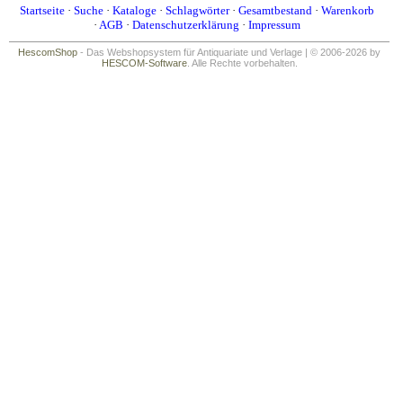
Startseite
·
Suche
·
Kataloge
·
Schlagwörter
·
Gesamtbestand
·
Warenkorb
·
AGB
·
Datenschutzerklärung
·
Impressum
HescomShop
- Das Webshopsystem für Antiquariate und Verlage | © 2006-2026 by
HESCOM-Software
. Alle Rechte vorbehalten.