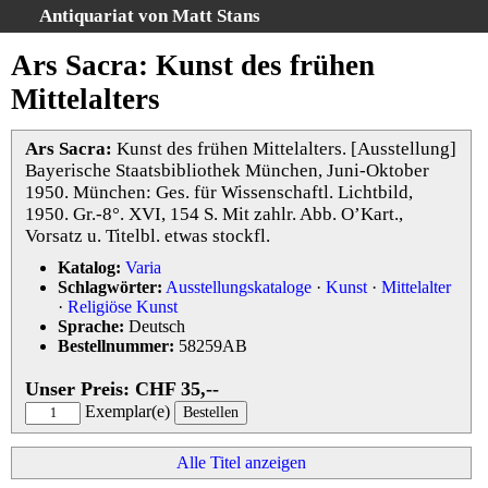
Antiquariat von Matt Stans
Startseite
Ars Sacra: Kunst des frühen
Suche
Mittelalters
Kataloge
Schlagwörter
Ars Sacra:
Kunst des frühen Mittelalters. [Ausstellung]
Bayerische Staatsbibliothek München, Juni-Oktober
Gesamtbestand
1950. München: Ges. für Wissenschaftl. Lichtbild,
Warenkorb
1950. Gr.-8°. XVI, 154 S. Mit zahlr. Abb. O’Kart.,
Vorsatz u. Titelbl. etwas stockfl.
AGB
Katalog:
Varia
Datenschutz
Schlagwörter:
Ausstellungskataloge
·
Kunst
·
Mittelalter
Impressum
·
Religiöse Kunst
Sprache:
Deutsch
Bestellnummer:
58259AB
Ihr Warenkorb enthält 0 Artikel im Gesamtwert von CHF 0,--
Währung:
Unser Preis: CHF 35,--
CHF
Exemplar(e)
Alle Titel anzeigen