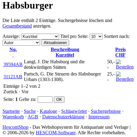
Habsburger
Die Liste enthält 2 Einträge. Suchergebnisse löschen und
Gesamtbestand
anzeigen.
Anzeige
:
Titel pro Seite
:
Sortiert nach
:
No.
Beschreibung
Preis
Kurztitel
CHF
Langl, J. Die Habsburg und die
50,-
39594AB
denkwürdigen Stätten
-
Partsch, G. Die Steuern des Habsburger
25,-
31121AB
Urbars (1303-1308).
-
Einträge 1–2 von 2
Zurück
·
Vor
Seite:
1
Gehe zu
:
Startseite
·
Suche
·
Kataloge
·
Schlagwörter
·
Suchergebnisse
·
Warenkorb
·
AGB
·
Datenschutzerklärung
·
Impressum
HescomShop
- Das Webshopsystem für Antiquariate und Verlage |
© 2006-2026 by
HESCOM-Software
. Alle Rechte vorbehalten.