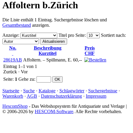
Affoltern b.Zürich
Die Liste enthält 1 Eintrag. Suchergebnisse löschen und
Gesamtbestand
anzeigen.
Anzeige
:
Titel pro Seite
:
Sortiert nach
:
No.
Beschreibung
Preis
Kurztitel
CHF
28619AB
Affoltern. – Spillmann, E.
60,--
Eintrag 1–1 von 1
Zurück
·
Vor
Seite:
1
Gehe zu
:
Startseite
·
Suche
·
Kataloge
·
Schlagwörter
·
Suchergebnisse
·
Warenkorb
·
AGB
·
Datenschutzerklärung
·
Impressum
HescomShop
- Das Webshopsystem für Antiquariate und Verlage |
© 2006-2026 by
HESCOM-Software
. Alle Rechte vorbehalten.