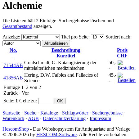
Alchemie
Die Liste enthält 2 Einträge. Suchergebnisse löschen und
Gesamtbestand
anzeigen.
Anzeige
:
Titel pro Seite
:
Sortiert nach
:
No.
Beschreibung
Preis
Kurztitel
CHF
Goldschmidt, G. Katalogisierung der
50,-
71544AB
mittelalterlichen medizinischen
-
Hering, D.W. Faibles and Fallacies of
45,-
41856AB
Science
-
Einträge 1–2 von 2
Zurück
·
Vor
Seite:
1
Gehe zu
:
Startseite
·
Suche
·
Kataloge
·
Schlagwörter
·
Suchergebnisse
·
Warenkorb
·
AGB
·
Datenschutzerklärung
·
Impressum
HescomShop
- Das Webshopsystem für Antiquariate und Verlage |
© 2006-2026 by
HESCOM-Software
. Alle Rechte vorbehalten.