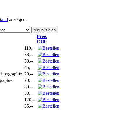
tand
anzeigen.
Preis
CHF
110,--
38,--
50,--
45,--
ithographie.
20,--
raphie.
20,--
80,--
50,--
120,--
35,--