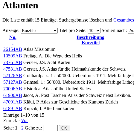
Atlanten
Die Liste enthält 15 Einträge. Suchergebnisse löschen und
Gesamtbes
Anzeige
:
Titel pro Seite
:
Sortiert nach
:
No.
Beschreibung
Kurztitel
26154AB
Atlas Missionum
10509AB
Freitag, A. Die Wege des Heils
73761AB
Gerster, J.S. Acht Karten
47531AB
Gerster, J.S. Atlas für die Heimathskunde der Schweiz
57126AB
Gotthardpass. 1 : 50’000. Ueberdruck 1911. Mehrfarbige L
57127AB
Grimsel. 1 : 50’000. Ueberdruck 1911. Mehrfarbige Lithog
70006AB
Historical Atlas of the United States.
61906AB
Jacot, A. Post-Taschen-Atlas der Schweiz nebst Lexikon.
47091AB
Kläui, P. Atlas zur Geschichte des Kantons Zürich
61891AB
Kupcik, I. Alte Landkarten
Einträge 1–10 von 15
Zurück
·
Vor
Seite:
1
·
2
Gehe zu
: