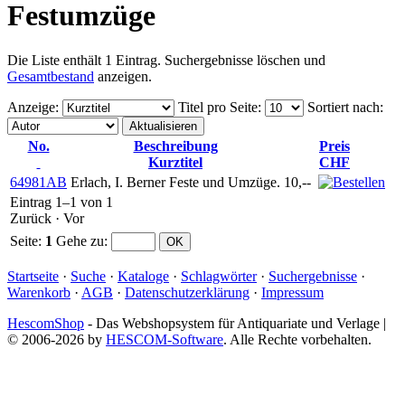
Festumzüge
Die Liste enthält 1 Eintrag. Suchergebnisse löschen und
Gesamtbestand
anzeigen.
Anzeige
:
Titel pro Seite
:
Sortiert nach
:
No.
Beschreibung
Preis
Kurztitel
CHF
64981AB
Erlach, I. Berner Feste und Umzüge.
10,--
Eintrag 1–1 von 1
Zurück
·
Vor
Seite:
1
Gehe zu
:
Startseite
·
Suche
·
Kataloge
·
Schlagwörter
·
Suchergebnisse
·
Warenkorb
·
AGB
·
Datenschutzerklärung
·
Impressum
HescomShop
- Das Webshopsystem für Antiquariate und Verlage |
© 2006-2026 by
HESCOM-Software
. Alle Rechte vorbehalten.