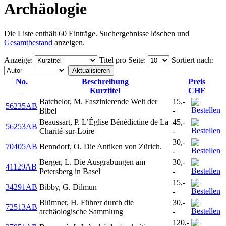
Archäologie
Die Liste enthält 60 Einträge. Suchergebnisse löschen und
Gesamtbestand
anzeigen.
Anzeige
:
Titel pro Seite
:
Sortiert nach
:
No.
Beschreibung
Preis
Kurztitel
CHF
Batchelor, M. Faszinierende Welt der
15,-
56235AB
Bibel
-
Beaussart, P. L’Église Bénédictine de La
45,-
56253AB
Charité-sur-Loire
-
30,-
70405AB
Benndorf, O. Die Antiken von Zürich.
-
Berger, L. Die Ausgrabungen am
30,-
41129AB
Petersberg in Basel
-
15,-
34291AB
Bibby, G. Dilmun
-
Blümner, H. Führer durch die
30,-
72513AB
archäologische Sammlung
-
120,-