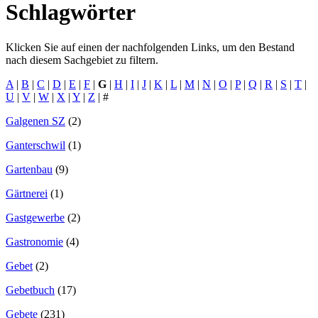
Schlagwörter
Klicken Sie auf einen der nachfolgenden Links, um den Bestand
nach diesem Sachgebiet zu filtern.
A
|
B
|
C
|
D
|
E
|
F
|
G
|
H
|
I
|
J
|
K
|
L
|
M
|
N
|
O
|
P
|
Q
|
R
|
S
|
T
|
U
|
V
|
W
|
X
|
Y
|
Z
|
#
Galgenen SZ
(2)
Ganterschwil
(1)
Gartenbau
(9)
Gärtnerei
(1)
Gastgewerbe
(2)
Gastronomie
(4)
Gebet
(2)
Gebetbuch
(17)
Gebete
(231)