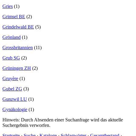
Gries
(1)
Grimsel BE
(2)
Grindelwald BE
(5)
Grönland
(1)
Grossbritannien
(11)
Grub SG
(2)
Grüningen ZH
(2)
Gruyère
(1)
Gubel ZG
(3)
Gunzwil LU
(1)
Gynäkologie
(1)
Hinweis: Durch Absenden einer Suchanfrage wird das aktuelle
Suchergebnis verworfen.
Startseite
·
Suche
·
Kataloge
·
Schlagwörter
·
Gesamtbestand
·