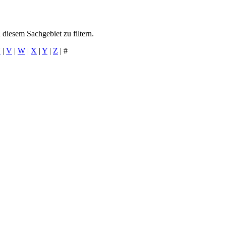
diesem Sachgebiet zu filtern.
U
|
V
|
W
|
X
|
Y
|
Z
|
#