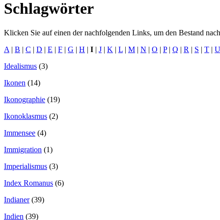
Schlagwörter
Klicken Sie auf einen der nachfolgenden Links, um den Bestand nach 
A
|
B
|
C
|
D
|
E
|
F
|
G
|
H
|
I
|
J
|
K
|
L
|
M
|
N
|
O
|
P
|
Q
|
R
|
S
|
T
|
Idealismus
(3)
Ikonen
(14)
Ikonographie
(19)
Ikonoklasmus
(2)
Immensee
(4)
Immigration
(1)
Imperialismus
(3)
Index Romanus
(6)
Indianer
(39)
Indien
(39)